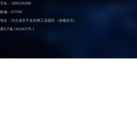
手机：18903282990
邮编：053500
地址：
河北省安平县丝网工业园区（徐疃村北）
冀ICP备13018425号-1