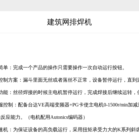
建筑网排焊机
简单：完成一个产品的操作只需要操作一次自动运行按钮。
控制方案：漏斗里面无丝或者落丝不正常，设备暂停运行，直到
功能：丝径焊接的时候主电机暂停运行，完成焊接后继续运转，
服控制：配备台达
VE
高端变频器
+PG
卡使主电机
0-1500r/min
加减
的反应能力。（电机配用
Autonics
编码器）
速机：为保证设备的高负载运行，采用扭矩承受力大的
K
系列斜