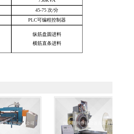
750KVA
45-75
次
/
分
PLC
可编程控制器
纵筋盘圆进料
横筋直条进料