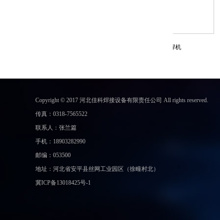
焊机
数控单料斗底网排焊机
Copyright © 2017 河北佳科焊接设备有限责任公司 All rights reserved.
传真：0318-7565522
联系人：张兰篇
手机：18903282990
邮编：053500
地址：
河北省安平县丝网工业园区（徐疃村北）
冀ICP备13018425号-1