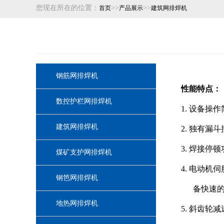
您现在所在的位置：
>>
>>
首页
产品展示
建筑网排焊机
钢筋网排焊机
性能特点：
数控护栏网排焊机
1.
设备操作
建筑网排焊机
2.
独有漏斗
3.
焊接停顿
煤矿支护网排焊机
4.
电动机伺
钢笆网排焊机
备快速
地热网排焊机
5.
斜齿轮减