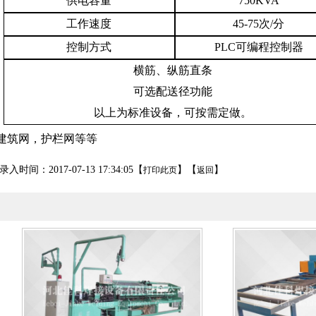
供电容量
750KVA
工作速度
45-75
次
/
分
控制方式
PLC
可编程控制器
横筋、纵筋直条
可选配送径功能
以上为标准设备，可按需定做。
建筑网，护栏网等等
入时间：2017-07-13 17:34:05【
】【
】
打印此页
返回