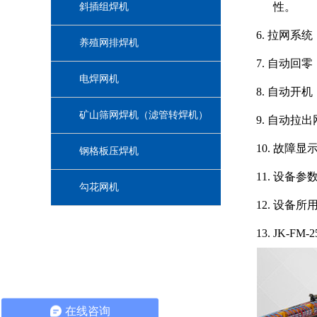
性。
斜插组焊机
6.
拉网系统
养殖网排焊机
7.
自动回零
电焊网机
8.
自动开机
矿山筛网焊机（滤管转焊机）
9.
自动拉出
10.
故障显
钢格板压焊机
11.
设备参
勾花网机
12.
设备所
13.
JK-FM
在线咨询