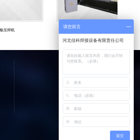
请您留言
机
矿山筛网焊机（滤管转焊机）
提交