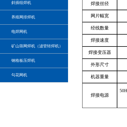
斜插组焊机
焊接丝径
网片幅宽
养殖网排焊机
经线数量
电焊网机
焊接速度
矿山筛网焊机（滤管转焊机）
焊接变压器
钢格板压焊机
外形尺寸
勾花网机
机器重量
50
焊接电源